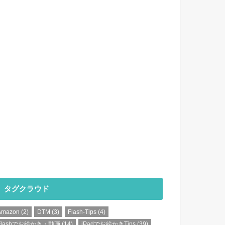
タグクラウド
Amazon
(2)
DTM
(3)
Flash-Tips
(4)
Flashでお絵かき・動画
(14)
iPadでお絵かきTips
(39)