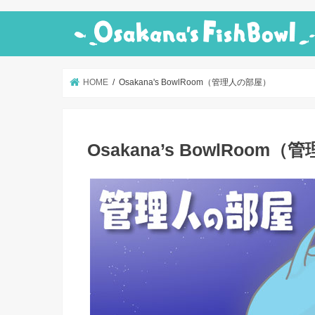
HOME
Osakana's BowlRoom（管理人の部屋）
Osakana’s BowlRoom