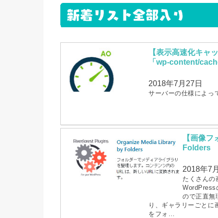
【表示高速化キャッシ
「wp-content/ca
2018年7月27日
サーバーの仕様によっ
【画像フォル
Folders
2018年7
たくさんの
WordPr
ので正直無
り、ギャラリーごとに
をフォ…