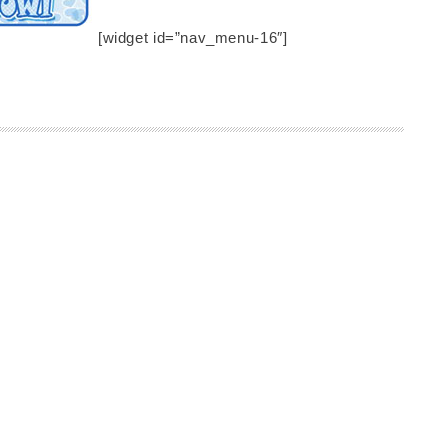
[widget id=”nav_menu-16″]