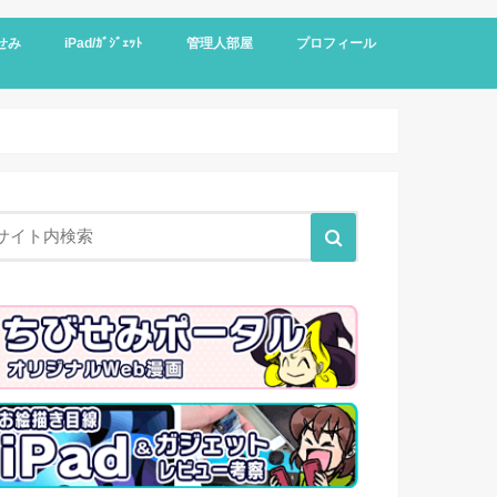
せみ
iPad/ｶﾞｼﾞｪｯﾄ
管理人部屋
プロフィール
せみ漫画
ラクター設定
制作日誌
せみ動画
せみ楽曲
せみイラスト
iPad
ガジェット
レトロゲー絵日記
WordPress
サイト運用
Kindleアンリミ日記
VR
食べもの絵日記
その他イラスト
買物日記
レビュー記事