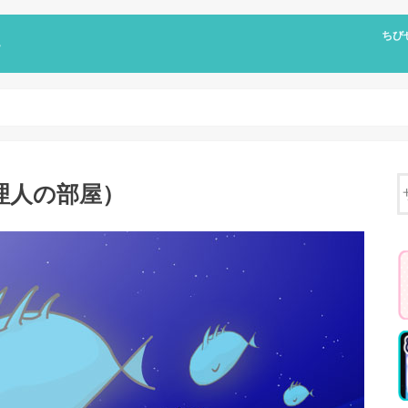
ちび
ちび
キャ
漫画
ちび
ちび
ちび
（管理人の部屋）