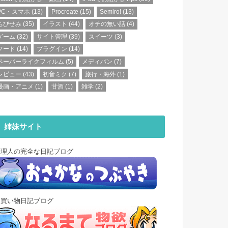
PC・スマホ
(13)
Procreate
(15)
Semiro!
(13)
ちびせみ
(35)
イラスト
(44)
オチの無い話
(4)
ゲーム
(32)
サイト管理
(39)
スイーツ
(3)
フード
(14)
プラグイン
(14)
ペーパーライクフィルム
(5)
メディバン
(7)
レビュー
(43)
初音ミク
(7)
旅行・海外
(1)
漫画・アニメ
(1)
甘酒
(1)
雑学
(2)
姉妹サイト
管理人の完全な日記ブログ
お買い物日記ブログ