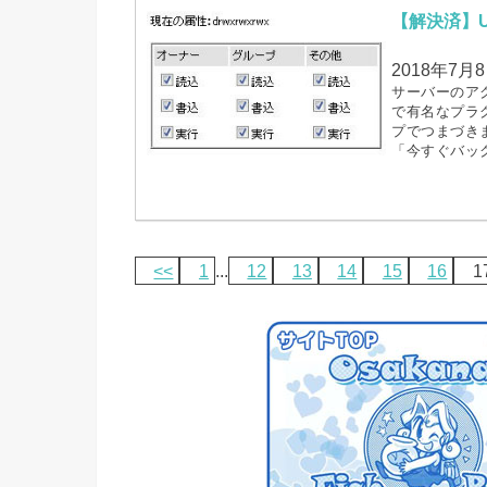
【解決済】Up
2018年7月
サーバーのア
で有名なプラグイ
プでつまづき
「今すぐバッ
<<
1
...
12
13
14
15
16
1