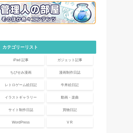
カテゴリーリスト
iPad 記事
ガジェット記事
ちびせみ漫画
漫画制作日誌
レトロゲーム絵日記
牛丼絵日記
イラストギャラリー
動画・楽曲
サイト制作日誌
買物日記
WordPress
V R