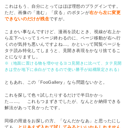
これはもう、自分にとってはほぼ理想のプラグインです。
ただ、画像の「進む」「戻る」のボタンが
右から左に変更
できないのだけが残念
ですが。
こまかい事なんですけど、漫画を読むとき、視線が右上か
ら左下へいって１ページ終わるのに、ページ移動が右へ行
くのが気持ち悪いんですよね…。かといって閲覧ページを
タテ読み特化してしまうと、見開き表現をかなり捨てるこ
とになりますし。
※（地面に置ける物を増やせるヨコ見開きに比べて、タテ見開
きは空か地下に余白ができるので使い勝手が結構限定される）
ともあれ、この「FooGallery」なら問題ないかと。
これを探して色々試したりするだけで半日かかっ
た……。 これもつまずきでしたが、なんとか納得できる
解法があって良かったです。
同様の用途をお探しの方、「なんだかなあ」と思ったにし
ても、
とりあえず入れて試してみるといいかもしれません