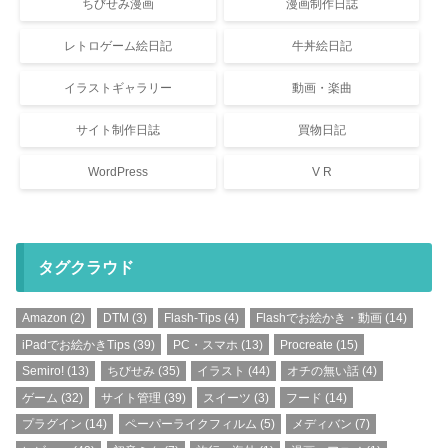
ちびせみ漫画
漫画制作日誌
レトロゲーム絵日記
牛丼絵日記
イラストギャラリー
動画・楽曲
サイト制作日誌
買物日記
WordPress
V R
タグクラウド
Amazon
(2)
DTM
(3)
Flash-Tips
(4)
Flashでお絵かき・動画
(14)
iPadでお絵かきTips
(39)
PC・スマホ
(13)
Procreate
(15)
Semiro!
(13)
ちびせみ
(35)
イラスト
(44)
オチの無い話
(4)
ゲーム
(32)
サイト管理
(39)
スイーツ
(3)
フード
(14)
プラグイン
(14)
ペーパーライクフィルム
(5)
メディバン
(7)