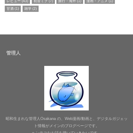
レビュー
(43)
初音ミク
(7)
旅行・海外
(1)
漫画・アニメ
(1)
甘酒
(1)
雑学
(2)
管理人
昭和生まれな管理人Osakana の、Web漫画/動画と、デジタルガジェッ
ト情報がメインのブログページです。
ヘンテコなお話を描いていきたいです。