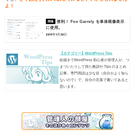
よ！
便利！ Foo Garrely を単体画像表示
に使用。
2019年1月30日
【カテゴリー】WordPress Tips
絵描きでWordPress 初心者の管理人が、つ
まづいたりして得た教訓や Tips のまとめ
記事。専門用語は少な目（自分がよく知ら
ないので）で、自分の言葉で書いてあると
思います。