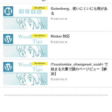
Gutenberg、使いにくいにも程があ
WordPress
る
2019.03.12
Rinker 対応
WordPress
2019.02.19
/?customize_changeset_uuid= で
WordPress
始まる大量で謎のページビュー【解
決】
2019.02.17