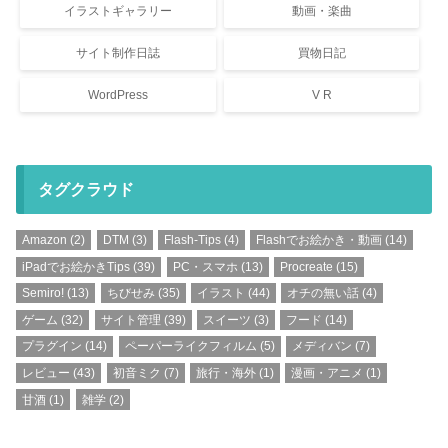
イラストギャラリー
動画・楽曲
サイト制作日誌
買物日記
WordPress
V R
タグクラウド
Amazon
(2)
DTM
(3)
Flash-Tips
(4)
Flashでお絵かき・動画
(14)
iPadでお絵かきTips
(39)
PC・スマホ
(13)
Procreate
(15)
Semiro!
(13)
ちびせみ
(35)
イラスト
(44)
オチの無い話
(4)
ゲーム
(32)
サイト管理
(39)
スイーツ
(3)
フード
(14)
プラグイン
(14)
ペーパーライクフィルム
(5)
メディバン
(7)
レビュー
(43)
初音ミク
(7)
旅行・海外
(1)
漫画・アニメ
(1)
甘酒
(1)
雑学
(2)