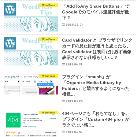
「AddToAny Share Buttons」 で
WordPress
Googleでのモバイル速度評価が低
下？
2020.03.01
Card validator と ブラウザでリンク
WordPress
カードの見た目が違うと思ったら、
Card validator は初回だけ必ず画像
表示されない仕様らしい…？
2019.04.15
プラグイン「smush」が
WordPress
「Organize Media Library by
Folders」と競合するようになった
模様…
2019.03.20
404ページにも「おもてなし」を。
WordPress
プラグイン「Custom 404 pro」が
ラクでよい感じ。
2019.03.16