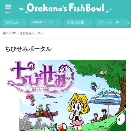
menu
ちびせみ
iPad/ｶﾞｼﾞｪｯﾄ
管理人部屋
プロフィール
HOME
ちびせみポータル
ちびせみポータル