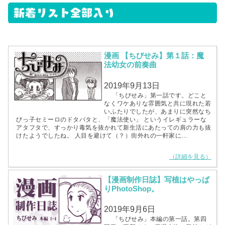
漫画 【ちびせみ】第１話：魔
法幼女の前奏曲
2019年9月13日
「ちびせみ」第一話です。どこと
なくワケありな雰囲気と共に現れた若
いふたりでしたが、あまりに突然なち
びっ子セミーロのドタバタと、「魔法使い」 というイレギュラーな
アタフタで、すっかり毒気を抜かれて新生活にあたっての肩の力も抜
けたようでしたね。 人目を避けて（？）街外れの一軒家に…
（詳細を見る）
【漫画制作日誌】写植はやっぱ
りPhotoShop。
2019年9月6日
「ちびせみ」本編の第一話。第四