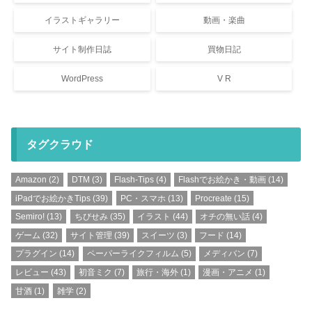
イラストギャラリー
動画・楽曲
サイト制作日誌
買物日記
WordPress
V R
タグクラウド
Amazon
(2)
DTM
(3)
Flash-Tips
(4)
Flashでお絵かき・動画
(14)
iPadでお絵かきTips
(39)
PC・スマホ
(13)
Procreate
(15)
Semiro!
(13)
ちびせみ
(35)
イラスト
(44)
オチの無い話
(4)
ゲーム
(32)
サイト管理
(39)
スイーツ
(3)
フード
(14)
プラグイン
(14)
ペーパーライクフィルム
(5)
メディバン
(7)
レビュー
(43)
初音ミク
(7)
旅行・海外
(1)
漫画・アニメ
(1)
甘酒
(1)
雑学
(2)