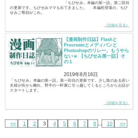
「ちびせみ」本編の第一話。第二回目
の更新です。ちびせみママも出てきました。 本編初登場の、ちび
せみご尊顔がこれ。
（詳細を見る）
【漫画制作日誌】Flashと
Procreateとメディバンと
Photoshopのリレー。もうやら
ないｗ 【ちびせみ第一話】そ
の１
2019年8月16日
「ちびせみ」本編の第一話。第一回目の更新です。少し陰のある若い
夫婦が街から離れ、野中の一軒家に引っ越してくるところからお話が
スタートします。
（詳細を見る）
<<
1
2
3
4
5
6
7
8
...
10
>>