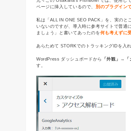
元々この Osakana’s FishBowl では、使
ページに挿入しているので、
別のプラグイン
私は「ALL IN ONE SEO PACK」を
いないのですが、導入時に参考サイトで普通に「
ましょう」と書いてあったのを
何も考えずに
あらためて STORKでのトラッキングIDを
WordPress ダッシュボードから
「外観」→「
す。