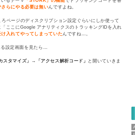
用しているテーマ
「STORK」の機能
でトラッキングコードを各
でさらにやる必要は無い
んですよね。
、実のところページのディスクリプション設定ぐらいにしか使って
ここにGoogle アナリティクスのトラッキングIDを入れ
受け入れてやってしまっていた
んですね…。
入れる設定画面を見たら…
カスタマイズ」→「アクセス解析コード」
と開いていきま