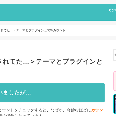
ちび
ちび
キャ
漫画
ちび
ちび
ちび
されてた…＞テーマとプラグインとでWカウント
されてた…＞テーマとプラグインと
いましたが…
ーカウントをチェックすると、なぜか、奇妙なほどに
カウン
倍の偶数になっています。