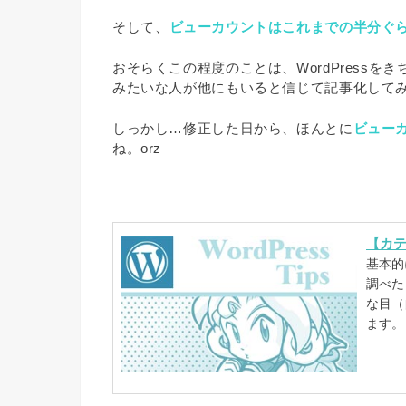
そして、
ビューカウントはこれまでの半分ぐ
おそらくこの程度のことは、WordPress
みたいな人が他にもいると信じて記事化して
しっかし…修正した日から、ほんとに
ビュー
ね。orz
【カテゴ
基本的
調べた
な目（
ます。