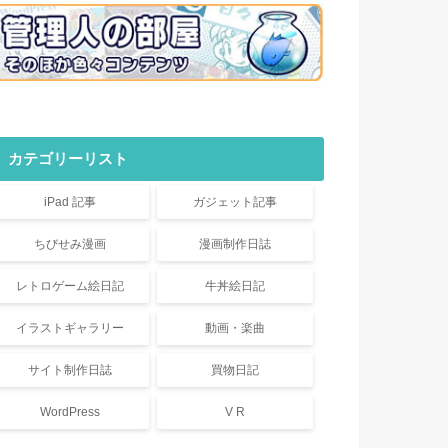
カテゴリーリスト
iPad 記事
ガジェット記事
ちびせみ漫画
漫画制作日誌
レトロゲーム絵日記
牛丼絵日記
イラストギャラリー
動画・楽曲
サイト制作日誌
買物日記
WordPress
V R