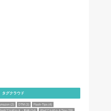
タグクラウド
Amazon
(2)
DTM
(3)
Flash-Tips
(4)
Flashでお絵かき・動画
(14)
iPadでお絵かきTips
(39)