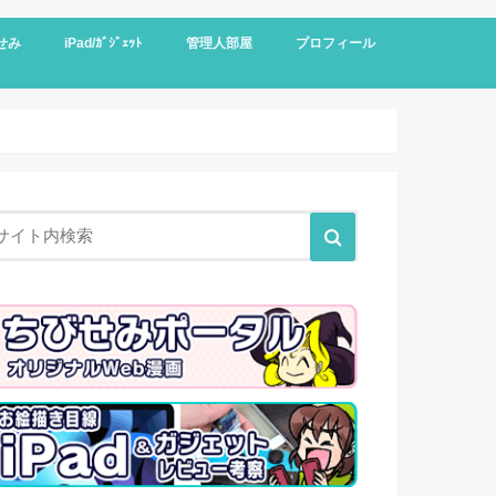
せみ
iPad/ｶﾞｼﾞｪｯﾄ
管理人部屋
プロフィール
せみ漫画
ラクター設定
制作日誌
せみ動画
せみ楽曲
せみイラスト
iPad
ガジェット
レトロゲー絵日記
WordPress
サイト運用
Kindleアンリミ日記
VR
食べもの絵日記
その他イラスト
買物日記
レビュー記事