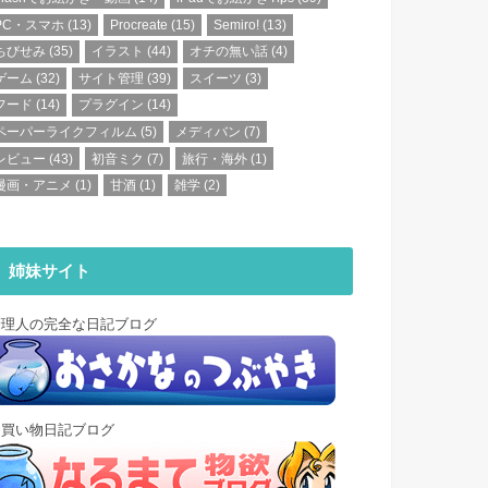
PC・スマホ
(13)
Procreate
(15)
Semiro!
(13)
ちびせみ
(35)
イラスト
(44)
オチの無い話
(4)
ゲーム
(32)
サイト管理
(39)
スイーツ
(3)
フード
(14)
プラグイン
(14)
ペーパーライクフィルム
(5)
メディバン
(7)
レビュー
(43)
初音ミク
(7)
旅行・海外
(1)
漫画・アニメ
(1)
甘酒
(1)
雑学
(2)
姉妹サイト
管理人の完全な日記ブログ
お買い物日記ブログ