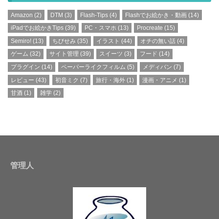
Amazon
(2)
DTM
(3)
Flash-Tips
(4)
Flashでお絵かき・動画
(14)
iPadでお絵かきTips
(39)
PC・スマホ
(13)
Procreate
(15)
Semiro!
(13)
ちびせみ
(35)
イラスト
(44)
オチの無い話
(4)
ゲーム
(32)
サイト管理
(39)
スイーツ
(3)
フード
(14)
プラグイン
(14)
ペーパーライクフィルム
(5)
メディバン
(7)
レビュー
(43)
初音ミク
(7)
旅行・海外
(1)
漫画・アニメ
(1)
甘酒
(1)
雑学
(2)
管理人