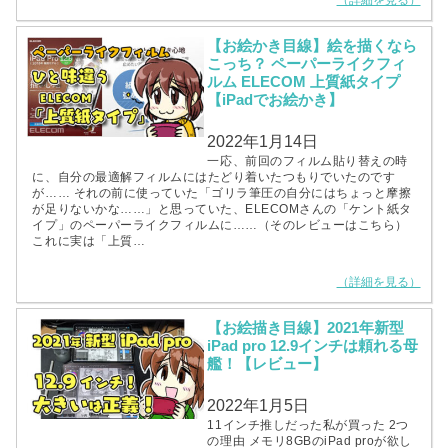
（詳細を見る）
【お絵かき目線】絵を描くなら
こっち？ ペーパーライクフィ
ルム ELECOM 上質紙タイプ
【iPadでお絵かき】
2022年1月14日
一応、前回のフィルム貼り替えの時
に、自分の最適解フィルムにはたどり着いたつもりでいたのです
が…… それの前に使っていた「ゴリラ筆圧の自分にはちょっと摩擦
が足りないかな……」と思っていた、ELECOMさんの「ケント紙タ
イプ」のペーパーライクフィルムに……（そのレビューはこちら）
これに実は「上質…
（詳細を見る）
【お絵描き目線】2021年新型
iPad pro 12.9インチは頼れる母
艦！【レビュー】
2022年1月5日
11インチ推しだった私が買った 2つ
の理由 メモリ8GBのiPad proが欲し