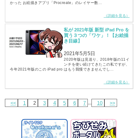
かった お絵描きアプリ「Procreate」のレイヤー数…
（詳細を見る）
私が 2021年版 新型 iPad Pro を
買う３つの「ワケ」！【お絵描
き目線】
2021年5月5日
2020年版は見送り、2018年版の11イ
ンチを使い続けてきたこの私ですが、
今年2021年版のこの iPad pro はもう我慢できませんでし…
（詳細を見る）
<<
1
2
3
4
5
6
7
...
10
>>