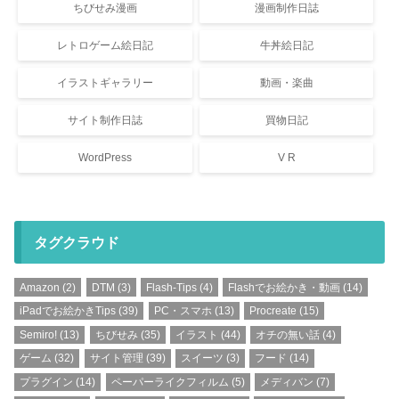
ちびせみ漫画
漫画制作日誌
レトロゲーム絵日記
牛丼絵日記
イラストギャラリー
動画・楽曲
サイト制作日誌
買物日記
WordPress
V R
タグクラウド
Amazon
(2)
DTM
(3)
Flash-Tips
(4)
Flashでお絵かき・動画
(14)
iPadでお絵かきTips
(39)
PC・スマホ
(13)
Procreate
(15)
Semiro!
(13)
ちびせみ
(35)
イラスト
(44)
オチの無い話
(4)
ゲーム
(32)
サイト管理
(39)
スイーツ
(3)
フード
(14)
プラグイン
(14)
ペーパーライクフィルム
(5)
メディバン
(7)