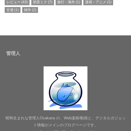
レビュー
(43)
初音ミク
(7)
旅行・海外
(1)
漫画・アニメ
(1)
甘酒
(1)
雑学
(2)
管理人
昭和生まれな管理人Osakana の、Web漫画/動画と、デジタルガジェッ
ト情報がメインのブログページです。